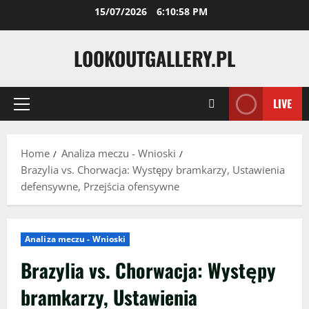
Skip
15/07/2026
6:10:59 PM
to
content
LOOKOUTGALLERY.PL
LIVE
Primary
Menu
Home
Analiza meczu - Wnioski
Brazylia vs. Chorwacja: Występy bramkarzy, Ustawienia
defensywne, Przejścia ofensywne
Analiza meczu - Wnioski
Brazylia vs. Chorwacja: Występy
bramkarzy, Ustawienia