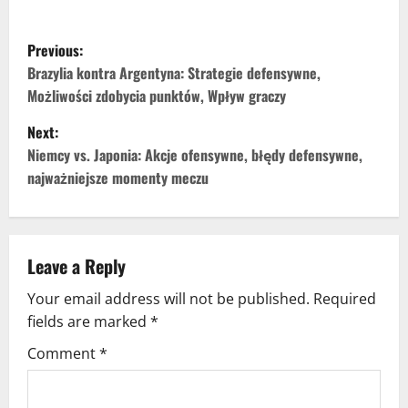
P
Previous:
o
Brazylia kontra Argentyna: Strategie defensywne,
Możliwości zdobycia punktów, Wpływ graczy
s
Next:
t
Niemcy vs. Japonia: Akcje ofensywne, błędy defensywne,
najważniejsze momenty meczu
n
a
v
Leave a Reply
Your email address will not be published.
Required
i
fields are marked
*
g
Comment
*
a