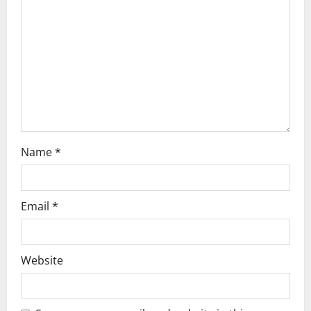
t
i
o
n
Name
*
Email
*
Website